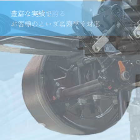
確かな実績を誇る
豊富な実績で
「信頼」という名のブランド
お客様のニーズに素早く対応